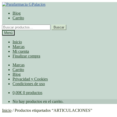
Ir
Ir
a
al
Blog
la
contenido
Carrito
navegación
Buscar
Buscar
por:
Menú
Inicio
Marcas
Mi cuenta
Finalizar compra
Marcas
Carrito
Blog
Privacidad y Cookies
Condiciones de uso
0,00
€
0 productos
No hay productos en el carrito.
Inicio
/
Productos etiquetados “ARTICULACIONES”