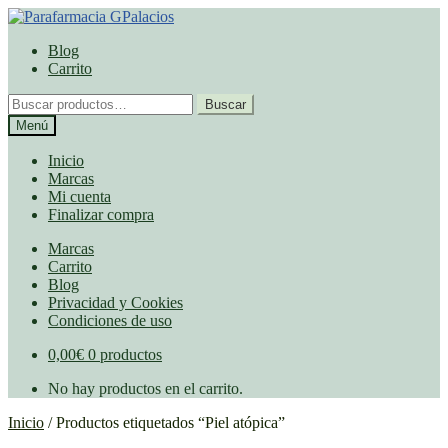
Ir
Ir
a
al
Blog
la
contenido
Carrito
navegación
Buscar
Buscar
por:
Menú
Inicio
Marcas
Mi cuenta
Finalizar compra
Marcas
Carrito
Blog
Privacidad y Cookies
Condiciones de uso
0,00
€
0 productos
No hay productos en el carrito.
Inicio
/
Productos etiquetados “Piel atópica”