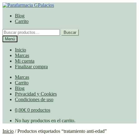
Ir
Ir
a
al
Blog
la
contenido
Carrito
navegación
Buscar
Buscar
por:
Menú
Inicio
Marcas
Mi cuenta
Finalizar compra
Marcas
Carrito
Blog
Privacidad y Cookies
Condiciones de uso
0,00
€
0 productos
No hay productos en el carrito.
Inicio
/
Productos etiquetados “tratamiento anti-edad”