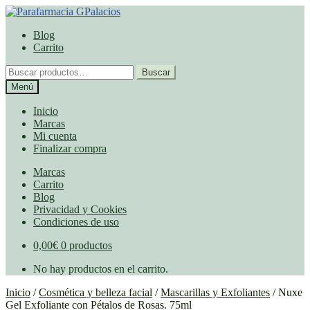
Ir
Ir
a
al
Blog
la
contenido
Carrito
navegación
Buscar
Buscar
por:
Menú
Inicio
Marcas
Mi cuenta
Finalizar compra
Marcas
Carrito
Blog
Privacidad y Cookies
Condiciones de uso
0,00
€
0 productos
No hay productos en el carrito.
Inicio
/
Cosmética y belleza facial
/
Mascarillas y Exfoliantes
/
Nuxe
Gel Exfoliante con Pétalos de Rosas. 75ml