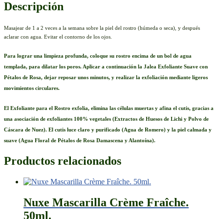
Descripción
Masajear de 1 a 2 veces a la semana sobre la piel del rostro (húmeda o seca), y después
aclarar con agua. Evitar el contorno de los ojos.
Para lograr una limpieza profunda, coloque su rostro encima de un bol de agua
templada, para dilatar los poros. Aplicar a continuación la Jalea Exfoliante Suave con
Pétalos de Rosa, dejar reposar unos minutos, y realizar la exfoliación mediante ligeros
movimientos circulares.
El Exfoliante para el Rostro exfolia, elimina las células muertas y afina el cutis, gracias a
una asociación de exfoliantes 100% vegetales (Extractos de Huesos de Lichi y Polvo de
Cáscara de Nuez). El cutis luce claro y purificado (Agua de Romero) y la piel calmada y
suave (Agua Floral de Pétalos de Rosa Damascena y Alantoína).
Productos relacionados
Nuxe Mascarilla Crème Fraîche.
50ml.