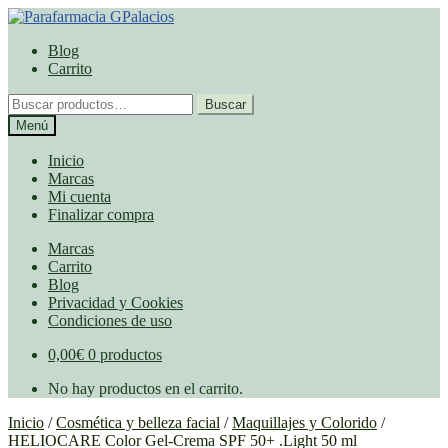
Ir
Ir
a
al
Blog
la
contenido
Carrito
navegación
Buscar
Buscar
por:
Menú
Inicio
Marcas
Mi cuenta
Finalizar compra
Marcas
Carrito
Blog
Privacidad y Cookies
Condiciones de uso
0,00
€
0 productos
No hay productos en el carrito.
Inicio
/
Cosmética y belleza facial
/
Maquillajes y Colorido
/
HELIOCARE Color Gel-Crema SPF 50+ .Light 50 ml