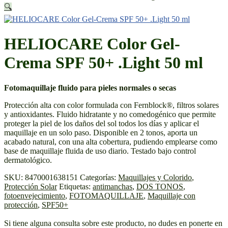
🔍
HELIOCARE Color Gel-
Crema SPF 50+ .Light 50 ml
Fotomaquillaje fluido para pieles normales o secas
Protección alta con color formulada con Fernblock®, filtros solares
y antioxidantes. Fluido hidratante y no comedogénico que permite
proteger la piel de los daños del sol todos los días y aplicar el
maquillaje en un solo paso. Disponible en 2 tonos, aporta un
acabado natural, con una alta cobertura, pudiendo emplearse como
base de maquillaje fluida de uso diario. Testado bajo control
dermatológico.
SKU:
8470001638151
Categorías:
Maquillajes y Colorido
,
Protección Solar
Etiquetas:
antimanchas
,
DOS TONOS
,
fotoenvejecimiento
,
FOTOMAQUILLAJE
,
Maquillaje con
protección
,
SPF50+
Si tiene alguna consulta sobre este producto, no dudes en ponerte en