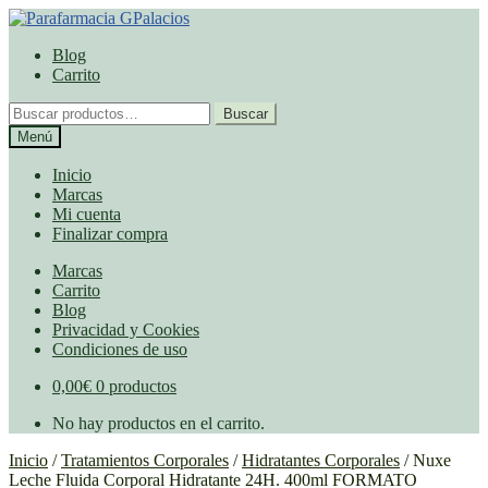
Ir
Ir
a
al
Blog
la
contenido
Carrito
navegación
Buscar
Buscar
por:
Menú
Inicio
Marcas
Mi cuenta
Finalizar compra
Marcas
Carrito
Blog
Privacidad y Cookies
Condiciones de uso
0,00
€
0 productos
No hay productos en el carrito.
Inicio
/
Tratamientos Corporales
/
Hidratantes Corporales
/
Nuxe
Leche Fluida Corporal Hidratante 24H. 400ml FORMATO