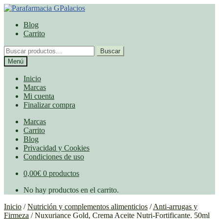
Ir
Ir
a
al
Blog
la
contenido
Carrito
navegación
Buscar
Buscar
por:
Menú
Inicio
Marcas
Mi cuenta
Finalizar compra
Marcas
Carrito
Blog
Privacidad y Cookies
Condiciones de uso
0,00
€
0 productos
No hay productos en el carrito.
Inicio
/
Nutrición y complementos alimenticios
/
Anti-arrugas y
Firmeza
/
Nuxuriance Gold, Crema Aceite Nutri-Fortificante. 50ml