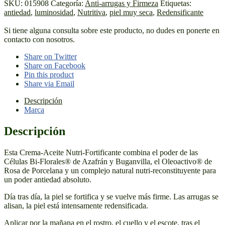
SKU:
015908
Categoría:
Anti-arrugas y Firmeza
Etiquetas:
antiedad
,
luminosidad
,
Nutritiva
,
piel muy seca
,
Redensificante
Si tiene alguna consulta sobre este producto, no dudes en ponerte en
contacto con nosotros.
Share on Twitter
Share on Facebook
Pin this product
Share via Email
Descripción
Marca
Descripción
Esta Crema-Aceite Nutri-Fortificante combina el poder de las
Células Bi-Florales® de Azafrán y Buganvilla, el Oleoactivo® de
Rosa de Porcelana y un complejo natural nutri-reconstituyente para
un poder antiedad absoluto.
Día tras día, la piel se fortifica y se vuelve más firme. Las arrugas se
alisan, la piel está intensamente redensificada.
Aplicar por la mañana en el rostro, el cuello y el escote, tras el