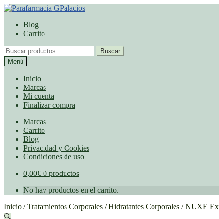
Ir
Ir
a
al
Blog
la
contenido
Carrito
navegación
Buscar
Buscar
por:
Menú
Inicio
Marcas
Mi cuenta
Finalizar compra
Marcas
Carrito
Blog
Privacidad y Cookies
Condiciones de uso
0,00
€
0 productos
No hay productos en el carrito.
Inicio
/
Tratamientos Corporales
/
Hidratantes Corporales
/
NUXE Exfo
🔍