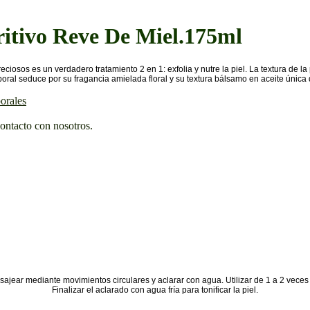
itivo Reve De Miel.175ml
reciosos es un verdadero tratamiento 2 en 1: exfolia y nutre la piel. La textura de la
poral
seduce por su fragancia amielada floral y su textura bálsamo en aceite única qu
orales
contacto con nosotros.
masajear mediante movimientos circulares y aclarar con agua. Utilizar de 1 a 2 vece
Finalizar el aclarado con agua fría para tonificar la piel.